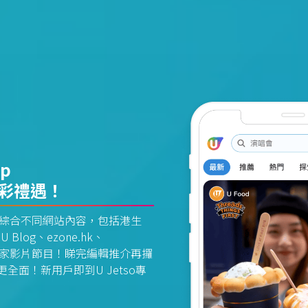
pp
精彩禮遇！
資訊平台綜合不同網站內容，包括港生
U Blog、ezone.hk、
惠及獨家影片節目！睇完編輯推介再攞
面！新用戶即到U Jetso專