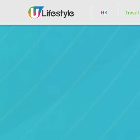
HK
Travel