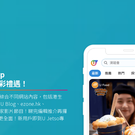
pp
精彩禮遇！
資訊平台綜合不同網站內容，包括港生
U Blog、ezone.hk、
惠及獨家影片節目！睇完編輯推介再攞
面！新用戶即到U Jetso專