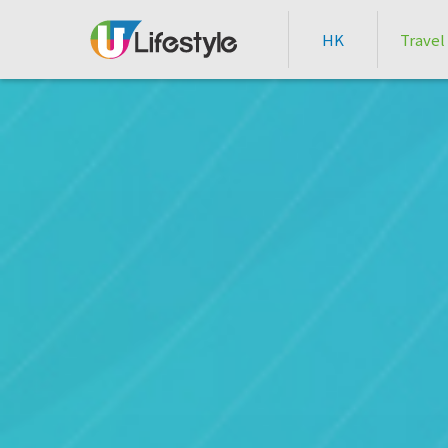
HK
Travel