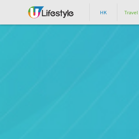
HK
Travel