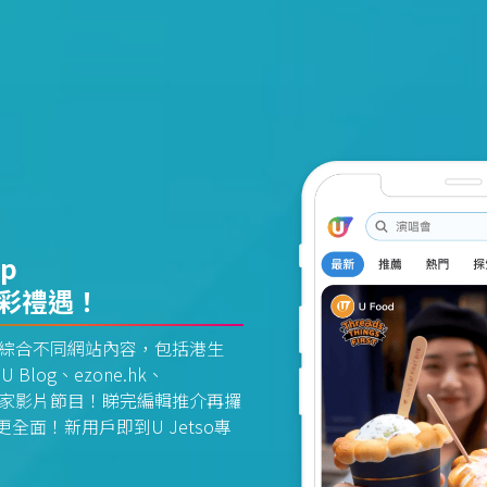
pp
精彩禮遇！
資訊平台綜合不同網站內容，包括港生
U Blog、ezone.hk、
惠及獨家影片節目！睇完編輯推介再攞
面！新用戶即到U Jetso專