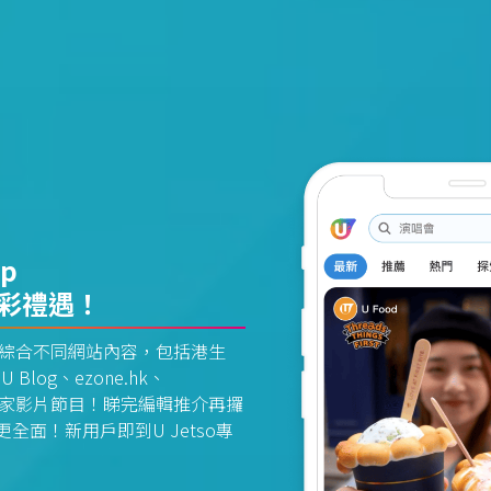
pp
精彩禮遇！
資訊平台綜合不同網站內容，包括港生
U Blog、ezone.hk、
惠及獨家影片節目！睇完編輯推介再攞
面！新用戶即到U Jetso專