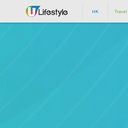
HK
Travel