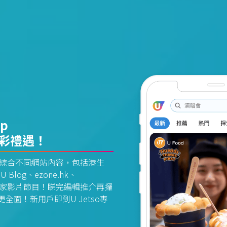
pp
精彩禮遇！
資訊平台綜合不同網站內容，包括港生
U Blog、ezone.hk、
惠及獨家影片節目！睇完編輯推介再攞
面！新用戶即到U Jetso專