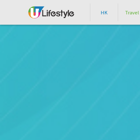
HK
Travel