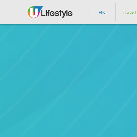
HK
Travel