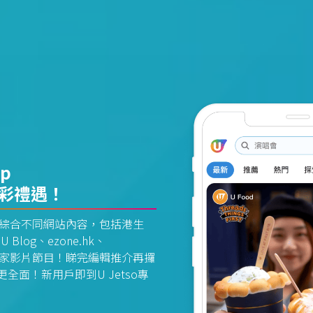
pp
精彩禮遇！
資訊平台綜合不同網站內容，包括港生
U Blog、ezone.hk、
惠及獨家影片節目！睇完編輯推介再攞
面！新用戶即到U Jetso專