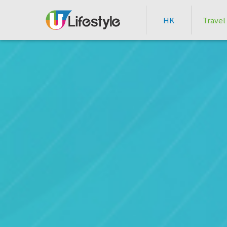
HK
Travel