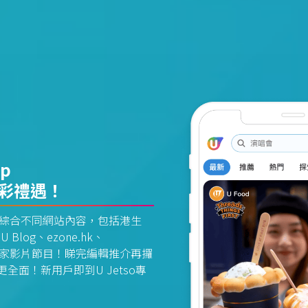
pp
精彩禮遇！
資訊平台綜合不同網站內容，包括港生
U Blog、ezone.hk、
惠及獨家影片節目！睇完編輯推介再攞
面！新用戶即到U Jetso專