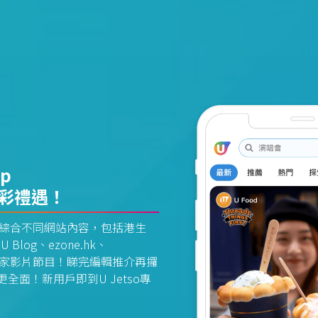
pp
精彩禮遇！
資訊平台綜合不同網站內容，包括港生
U Blog、ezone.hk、
惠及獨家影片節目！睇完編輯推介再攞
面！新用戶即到U Jetso專