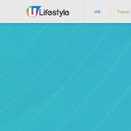
HK
Travel