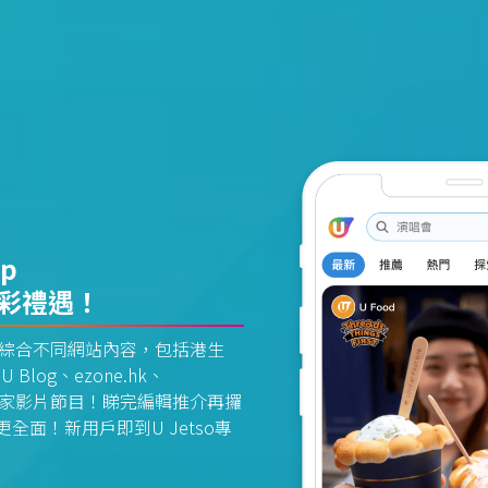
pp
精彩禮遇！
資訊平台綜合不同網站內容，包括港生
U Blog、ezone.hk、
惠及獨家影片節目！睇完編輯推介再攞
面！新用戶即到U Jetso專