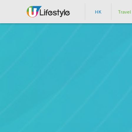
HK
Travel