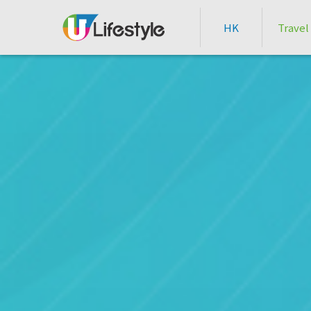
HK
Travel