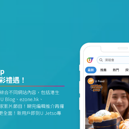
pp
精彩禮遇！
資訊平台綜合不同網站內容，包括港生
U Blog、ezone.hk、
惠及獨家影片節目！睇完編輯推介再攞
面！新用戶即到U Jetso專