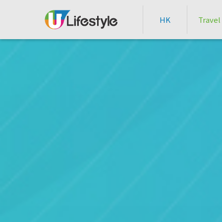
HK
Travel