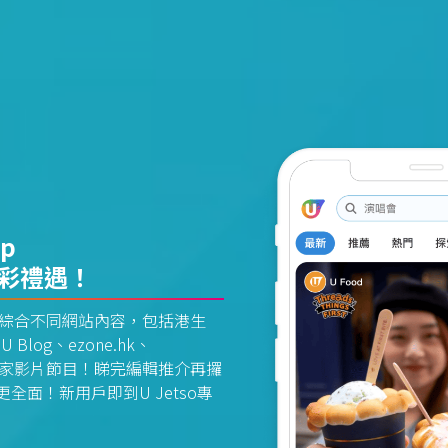
pp
精彩禮遇！
資訊平台綜合不同網站內容，包括港生
U Blog、ezone.hk、
惠及獨家影片節目！睇完編輯推介再攞
面！新用戶即到U Jetso專