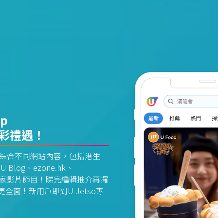
pp
精彩禮遇！
資訊平台綜合不同網站內容，包括港生
U Blog、ezone.hk、
惠及獨家影片節目！睇完編輯推介再攞
面！新用戶即到U Jetso專