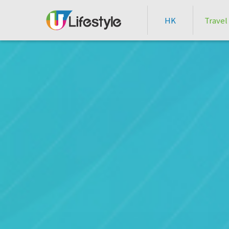
HK
Travel