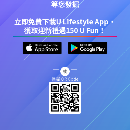
等您發掘
立即免費下載U Lifestyle App，
獲取迎新禮遇150 U Fun！
掃描 QR Code