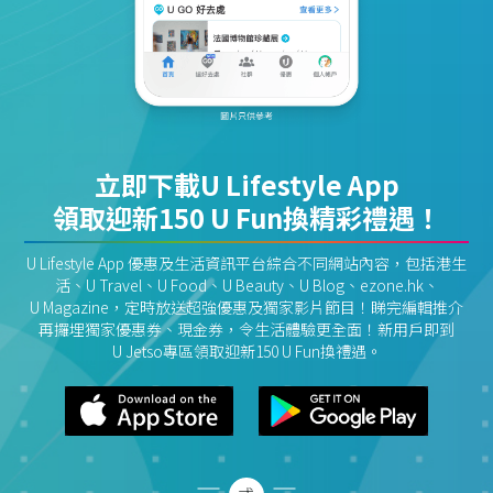
立即下載U Lifestyle App
領取迎新150 U Fun換精彩禮遇！
U Lifestyle App 優惠及生活資訊平台綜合不同網站內容，包括港生
活、U Travel、U Food、U Beauty、U Blog、ezone.hk、
U Magazine，定時放送超強優惠及獨家影片節目！睇完編輯推介
再攞埋獨家優惠券、現金券，令生活體驗更全面！新用戶即到
U Jetso專區領取迎新150 U Fun換禮遇。