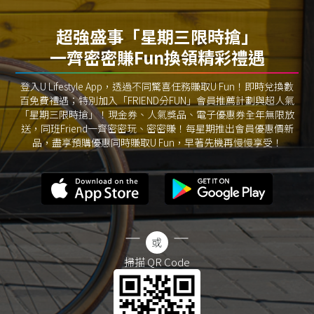
超強盛事「星期三限時搶」
一齊密密賺Fun換領精彩禮遇
登入U Lifestyle App，透過不同驚喜任務賺取U Fun！即時兌換數
百免費禮遇；特別加入「FRIEND分FUN」會員推薦計劃與超人氣
「星期三限時搶」！現金券、人氣獎品、電子優惠券全年無限放
送，同班Friend一齊密密玩、密密賺！每星期推出會員優惠價新
品，盡享預購優惠同時賺取U Fun，早著先機再慢慢享受！
掃描 QR Code