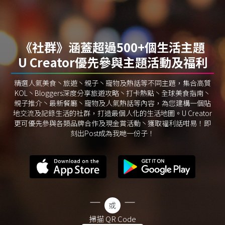
《社群》涵蓋超過500+個生活主題
U Creator優先參與主題活動及福利
精選人氣美食丶旅遊丶親子丶寵物及熱話等不同主題，集合高質
KOL丶Bloggers深度分享旅遊攻略丶打卡熱點丶全球美食指南丶
親子推介丶最新餐廳丶寵物及人氣熱話等內容，為您建構一個貼
地交流及記錄生活的社群，打造最個人化的生活地圖。U Creator
更可優先參與各類品牌合作及現金賞活動丶獲取福利話咁易！即
刻出Post成為我哋一份子！
掃描 QR Code