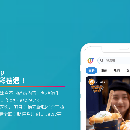
pp
精彩禮遇！
資訊平台綜合不同網站內容，包括港生
U Blog、ezone.hk、
惠及獨家影片節目！睇完編輯推介再攞
面！新用戶即到U Jetso專