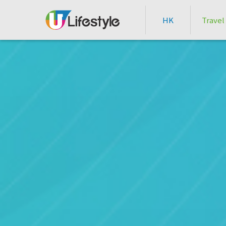
HK
Travel