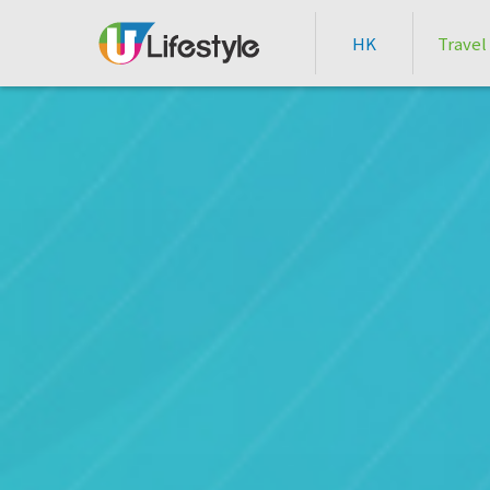
HK
Travel