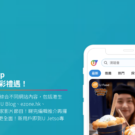
pp
精彩禮遇！
資訊平台綜合不同網站內容，包括港生
U Blog、ezone.hk、
惠及獨家影片節目！睇完編輯推介再攞
面！新用戶即到U Jetso專