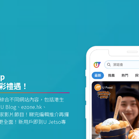
pp
精彩禮遇！
資訊平台綜合不同網站內容，包括港生
U Blog、ezone.hk、
惠及獨家影片節目！睇完編輯推介再攞
面！新用戶即到U Jetso專