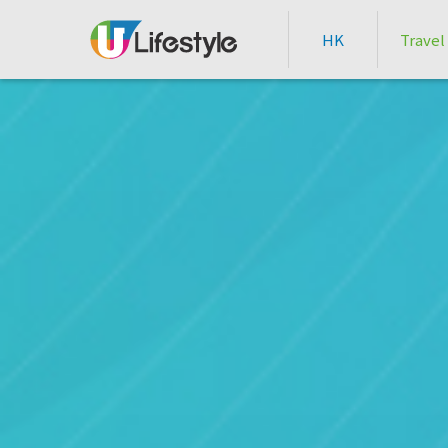
HK
Travel