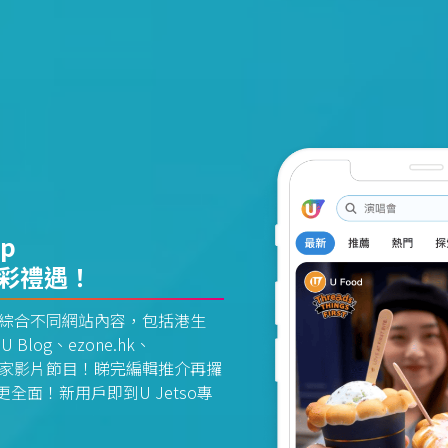
pp
精彩禮遇！
資訊平台綜合不同網站內容，包括港生
U Blog、ezone.hk、
惠及獨家影片節目！睇完編輯推介再攞
面！新用戶即到U Jetso專