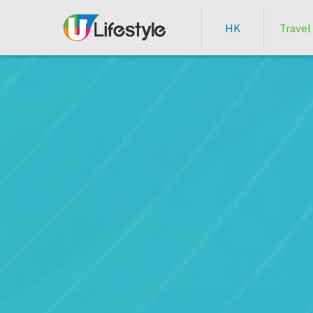
HK
Travel