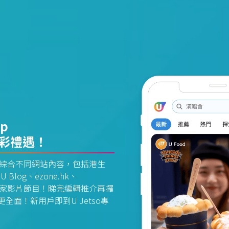
pp
精彩禮遇！
資訊平台綜合不同網站內容，包括港生
U Blog、ezone.hk、
惠及獨家影片節目！睇完編輯推介再攞
面！新用戶即到U Jetso專