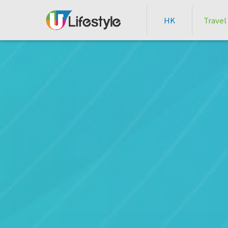
HK
Travel