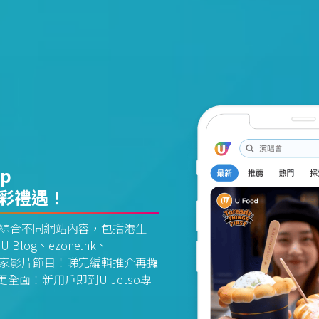
pp
精彩禮遇！
資訊平台綜合不同網站內容，包括港生
U Blog、ezone.hk、
惠及獨家影片節目！睇完編輯推介再攞
面！新用戶即到U Jetso專