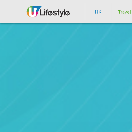
HK
Travel