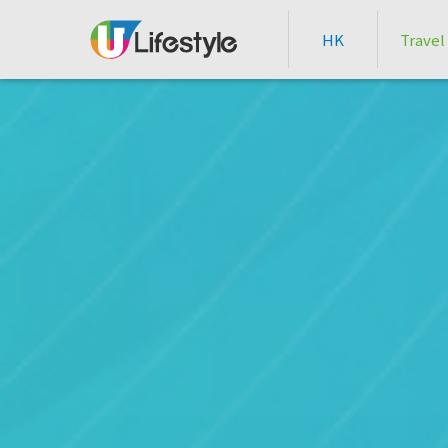
HK
Travel