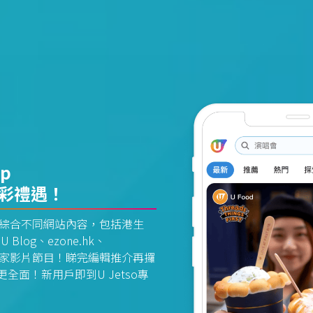
pp
精彩禮遇！
資訊平台綜合不同網站內容，包括港生
U Blog、ezone.hk、
惠及獨家影片節目！睇完編輯推介再攞
面！新用戶即到U Jetso專