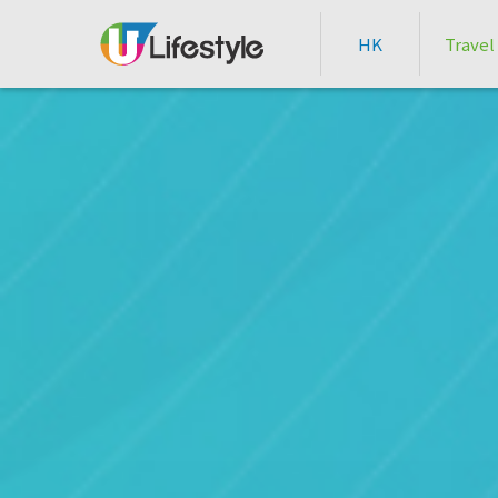
HK
Travel