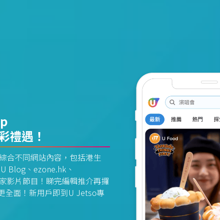
pp
精彩禮遇！
資訊平台綜合不同網站內容，包括港生
U Blog、ezone.hk、
惠及獨家影片節目！睇完編輯推介再攞
面！新用戶即到U Jetso專