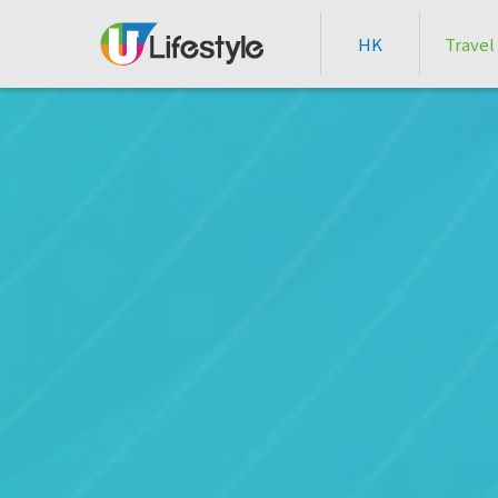
HK
Travel