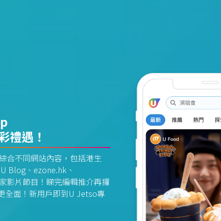
pp
精彩禮遇！
資訊平台綜合不同網站內容，包括港生
U Blog、ezone.hk、
惠及獨家影片節目！睇完編輯推介再攞
面！新用戶即到U Jetso專