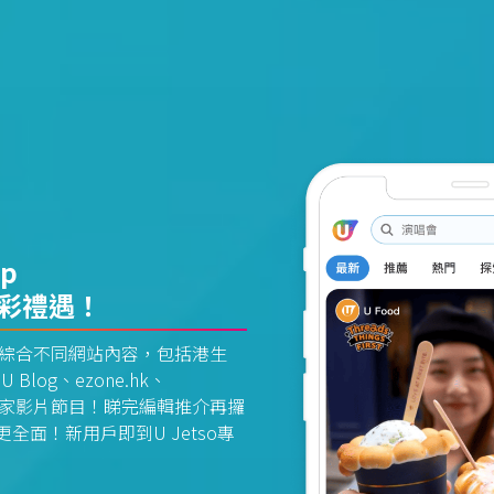
pp
精彩禮遇！
資訊平台綜合不同網站內容，包括港生
U Blog、ezone.hk、
惠及獨家影片節目！睇完編輯推介再攞
面！新用戶即到U Jetso專