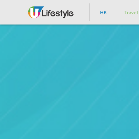
HK
Travel