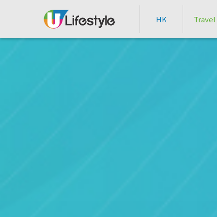
HK
Travel