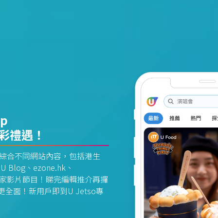
pp
精彩禮遇！
資訊平台綜合不同網站內容，包括港生
U Blog、ezone.hk、
惠及獨家影片節目！睇完編輯推介再攞
面！新用戶即到U Jetso專