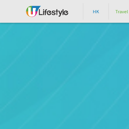
HK
Travel