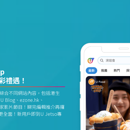
pp
精彩禮遇！
資訊平台綜合不同網站內容，包括港生
U Blog、ezone.hk、
惠及獨家影片節目！睇完編輯推介再攞
面！新用戶即到U Jetso專