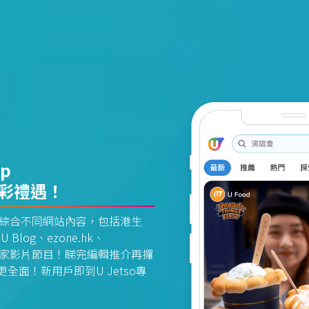
pp
精彩禮遇！
資訊平台綜合不同網站內容，包括港生
U Blog、ezone.hk、
惠及獨家影片節目！睇完編輯推介再攞
面！新用戶即到U Jetso專