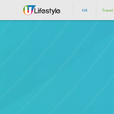
HK
Travel