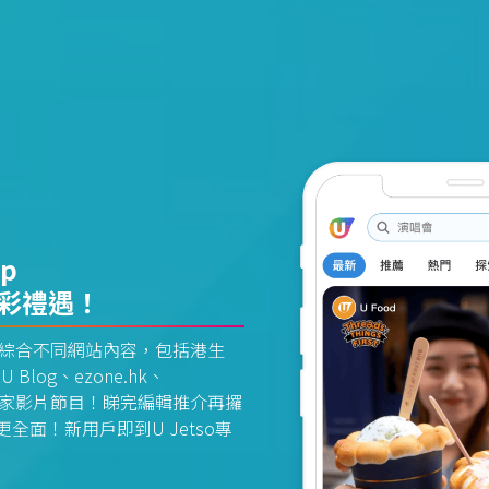
pp
精彩禮遇！
資訊平台綜合不同網站內容，包括港生
U Blog、ezone.hk、
惠及獨家影片節目！睇完編輯推介再攞
面！新用戶即到U Jetso專