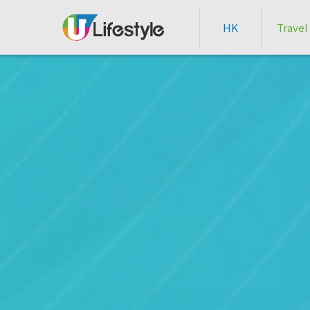
HK
Travel