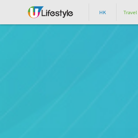
HK
Travel