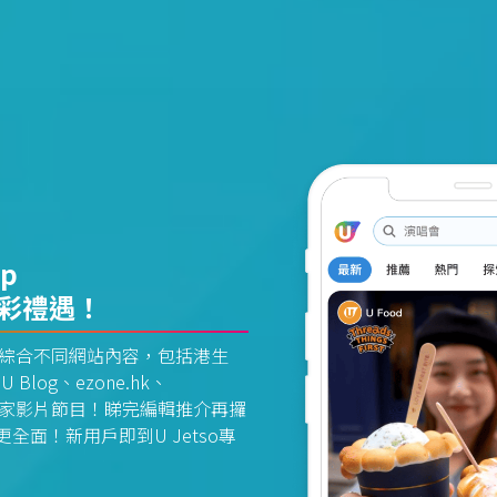
pp
精彩禮遇！
資訊平台綜合不同網站內容，包括港生
U Blog、ezone.hk、
惠及獨家影片節目！睇完編輯推介再攞
面！新用戶即到U Jetso專