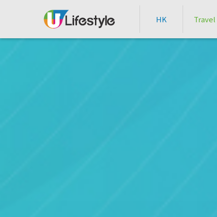
HK
Travel