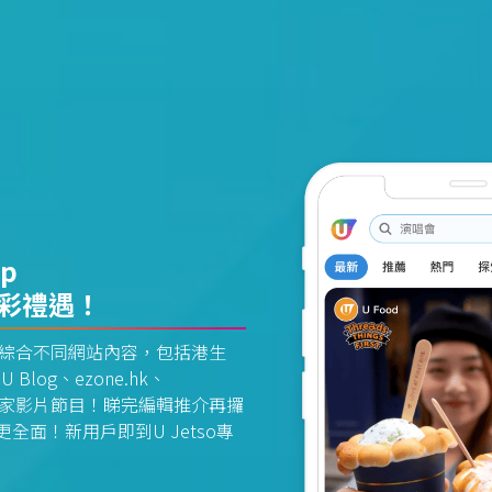
pp
精彩禮遇！
資訊平台綜合不同網站內容，包括港生
U Blog、ezone.hk、
惠及獨家影片節目！睇完編輯推介再攞
面！新用戶即到U Jetso專