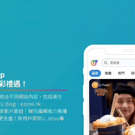
pp
精彩禮遇！
資訊平台綜合不同網站內容，包括港生
U Blog、ezone.hk、
惠及獨家影片節目！睇完編輯推介再攞
面！新用戶即到U Jetso專