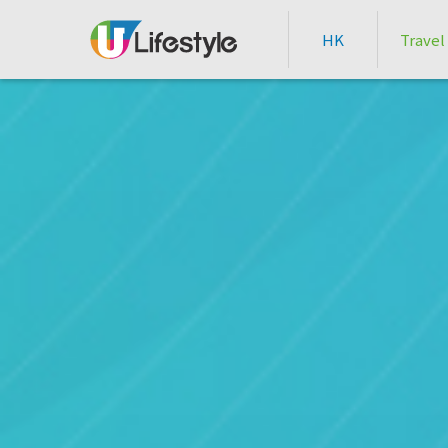
HK
Travel