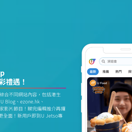
pp
精彩禮遇！
資訊平台綜合不同網站內容，包括港生
U Blog、ezone.hk、
惠及獨家影片節目！睇完編輯推介再攞
面！新用戶即到U Jetso專