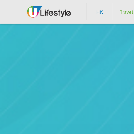
HK
Travel