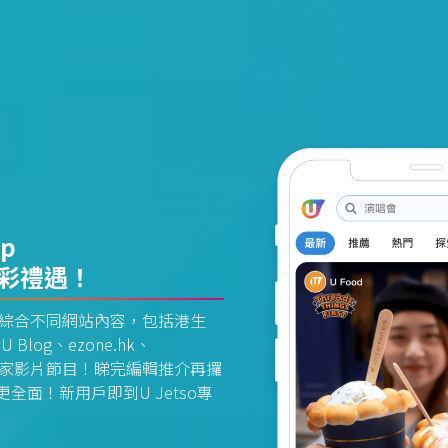
pp
精彩禮遇！
資訊平台綜合不同網站內容，包括港生
U Blog、ezone.hk、
惠及獨家影片節目！睇完編輯推介再攞
面！新用戶即到U Jetso專