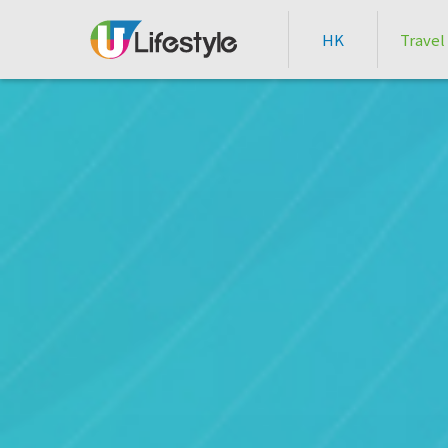
HK
Travel