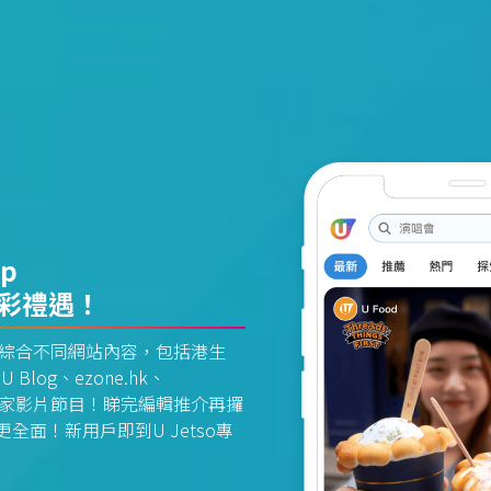
pp
精彩禮遇！
資訊平台綜合不同網站內容，包括港生
U Blog、ezone.hk、
惠及獨家影片節目！睇完編輯推介再攞
面！新用戶即到U Jetso專