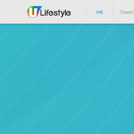
HK
Travel