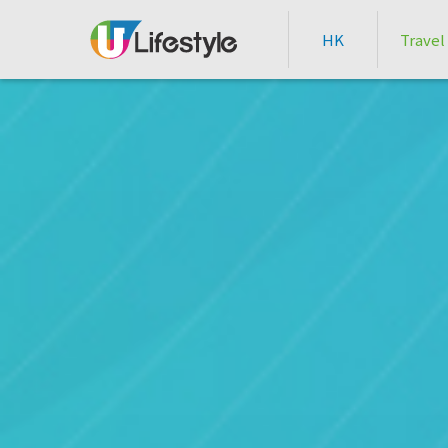
HK
Travel