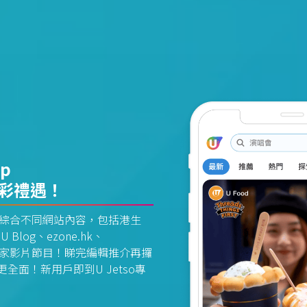
pp
精彩禮遇！
資訊平台綜合不同網站內容，包括港生
U Blog、ezone.hk、
惠及獨家影片節目！睇完編輯推介再攞
面！新用戶即到U Jetso專