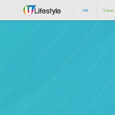
HK
Travel