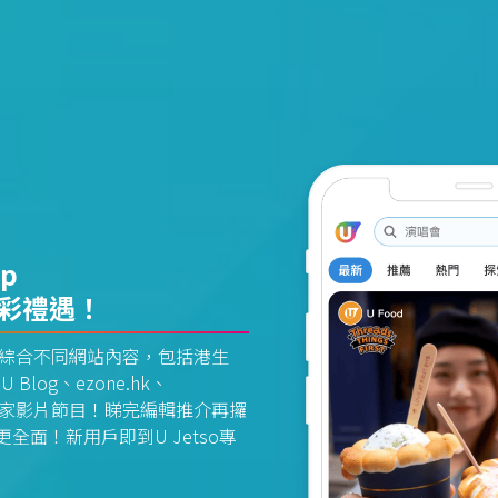
pp
精彩禮遇！
資訊平台綜合不同網站內容，包括港生
U Blog、ezone.hk、
惠及獨家影片節目！睇完編輯推介再攞
面！新用戶即到U Jetso專