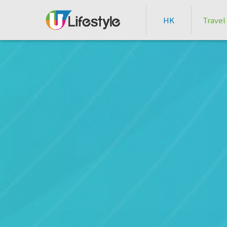
HK
Travel