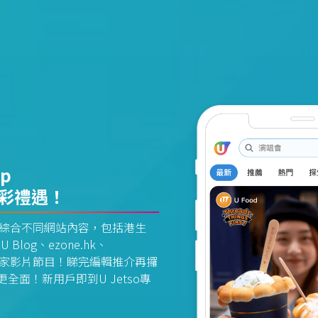
pp
精彩禮遇！
資訊平台綜合不同網站內容，包括港生
U Blog、ezone.hk、
惠及獨家影片節目！睇完編輯推介再攞
面！新用戶即到U Jetso專