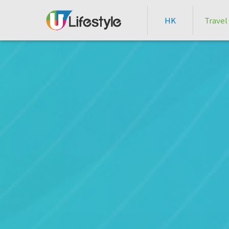
HK
Travel