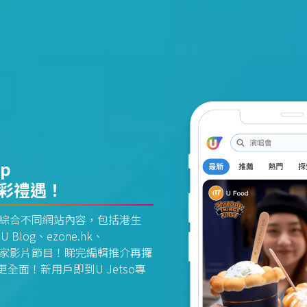
pp
精彩禮遇！
資訊平台綜合不同網站內容，包括港生
U Blog、ezone.hk、
惠及獨家影片節目！睇完編輯推介再攞
面！新用戶即到U Jetso專