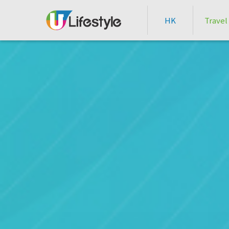
HK
Travel