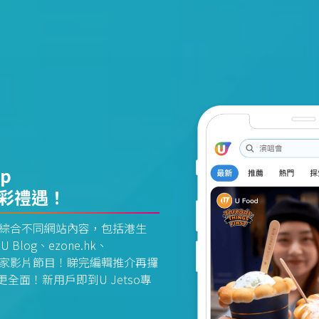
pp
精彩禮遇！
資訊平台綜合不同網站內容，包括港生
U Blog、ezone.hk、
惠及獨家影片節目！睇完編輯推介再攞
面！新用戶即到U Jetso專