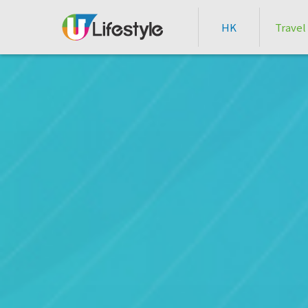
HK
Travel