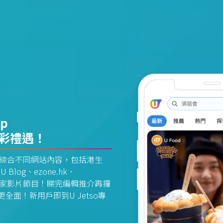
pp
精彩禮遇！
資訊平台綜合不同網站內容，包括港生
U Blog、ezone.hk、
惠及獨家影片節目！睇完編輯推介再攞
面！新用戶即到U Jetso專