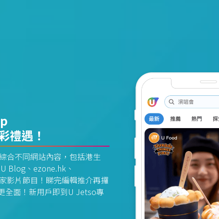
pp
精彩禮遇！
資訊平台綜合不同網站內容，包括港生
U Blog、ezone.hk、
惠及獨家影片節目！睇完編輯推介再攞
面！新用戶即到U Jetso專