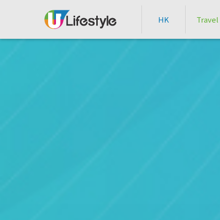
HK
Travel