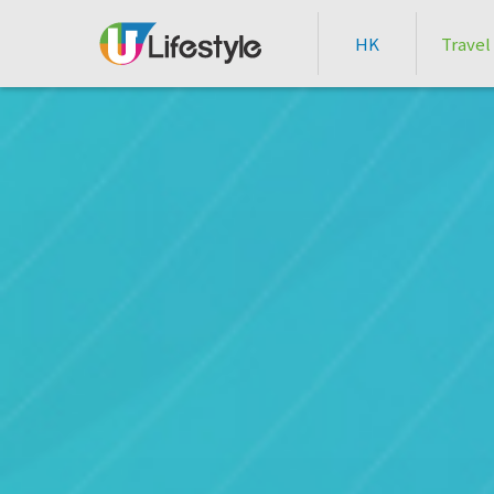
HK
Travel