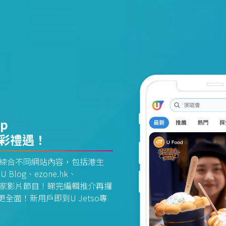
pp
精彩禮遇！
資訊平台綜合不同網站內容，包括港生
U Blog、ezone.hk、
惠及獨家影片節目！睇完編輯推介再攞
面！新用戶即到U Jetso專