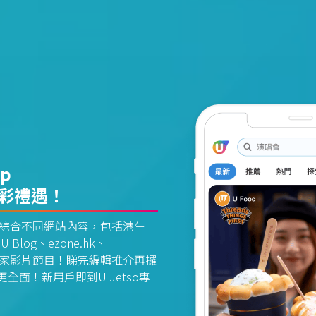
pp
精彩禮遇！
資訊平台綜合不同網站內容，包括港生
U Blog、ezone.hk、
惠及獨家影片節目！睇完編輯推介再攞
面！新用戶即到U Jetso專