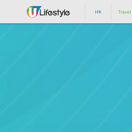
HK
Travel