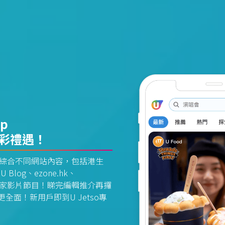
pp
精彩禮遇！
資訊平台綜合不同網站內容，包括港生
U Blog、ezone.hk、
惠及獨家影片節目！睇完編輯推介再攞
面！新用戶即到U Jetso專