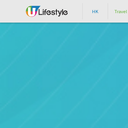
HK
Travel