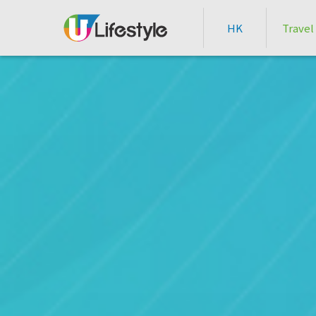
HK
Travel