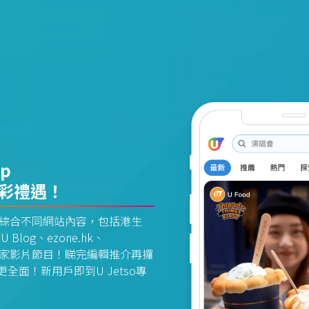
pp
精彩禮遇！
資訊平台綜合不同網站內容，包括港生
U Blog、ezone.hk、
惠及獨家影片節目！睇完編輯推介再攞
面！新用戶即到U Jetso專