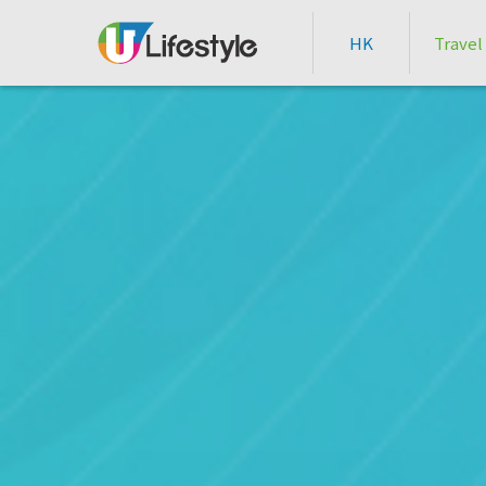
HK
Travel