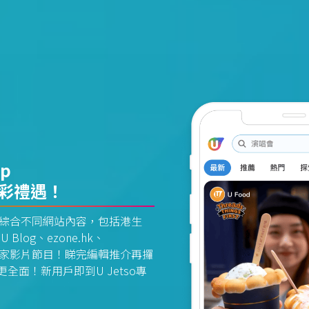
pp
精彩禮遇！
資訊平台綜合不同網站內容，包括港生
U Blog、ezone.hk、
惠及獨家影片節目！睇完編輯推介再攞
面！新用戶即到U Jetso專