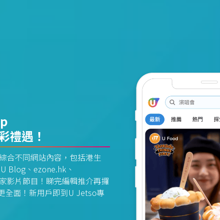
pp
精彩禮遇！
資訊平台綜合不同網站內容，包括港生
U Blog、ezone.hk、
惠及獨家影片節目！睇完編輯推介再攞
面！新用戶即到U Jetso專