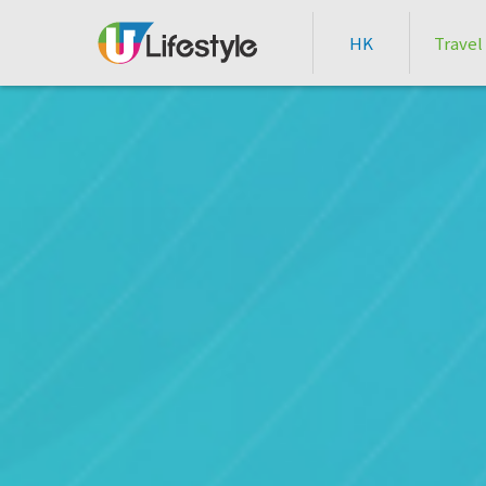
HK
Travel