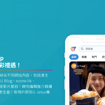
pp
精彩禮遇！
資訊平台綜合不同網站內容，包括港生
U Blog、ezone.hk、
惠及獨家影片節目！睇完編輯推介再攞
面！新用戶即到U Jetso專