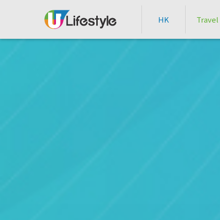
HK
Travel