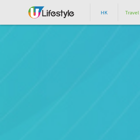
HK
Travel