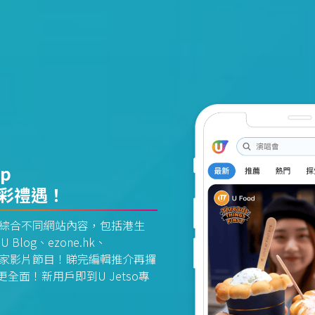
pp
精彩禮遇！
資訊平台綜合不同網站內容，包括港生
U Blog、ezone.hk、
惠及獨家影片節目！睇完編輯推介再攞
面！新用戶即到U Jetso專