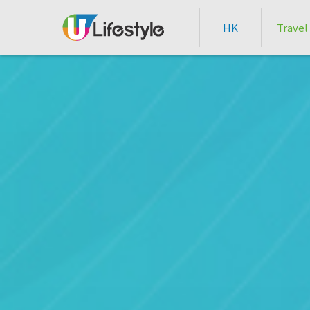
HK
Travel