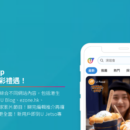
pp
精彩禮遇！
資訊平台綜合不同網站內容，包括港生
U Blog、ezone.hk、
惠及獨家影片節目！睇完編輯推介再攞
面！新用戶即到U Jetso專