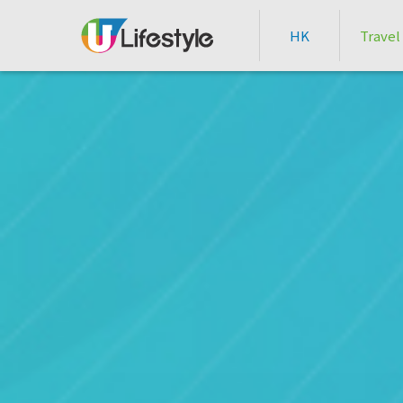
HK
Travel