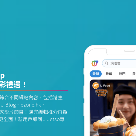
pp
精彩禮遇！
資訊平台綜合不同網站內容，包括港生
U Blog、ezone.hk、
惠及獨家影片節目！睇完編輯推介再攞
面！新用戶即到U Jetso專